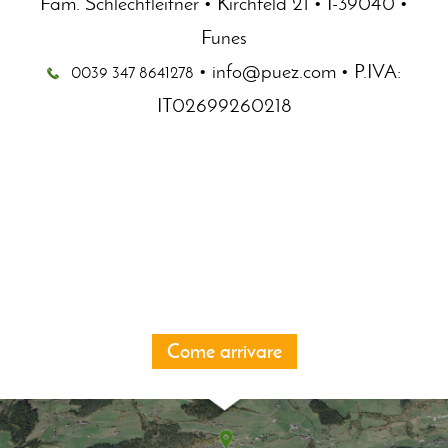
Fam. Schlechtleitner
•
Kirchfeld 21
•
I-39040
•
Funes
•
info@puez.com
• P.IVA:
0039 347 8641278
IT02699260218
Come arrivare